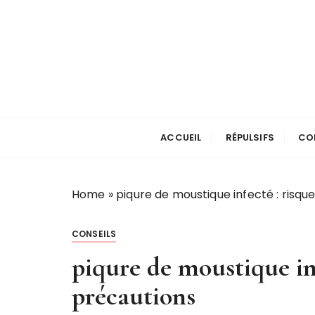
P
a
s
s
e
r
Stop les Mousti
a
u
ACCUEIL
RÉPULSIFS
CO
c
o
n
Home
»
piqure de moustique infecté : risqu
t
e
CONSEILS
n
u
piqure de moustique inf
précautions