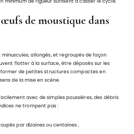
n minimum de rigueur suffisent à casser le cycle.
s œufs de moustique dans
t minuscules, allongés, et regroupés de façon
uvent flotter à la surface, être déposés sur les
u former de petites structures compactes en
 sens de la mise en scène.
facilement avec de simples poussières, des débris
indices ne trompent pas :
roupés par dizaines ou centaines ;