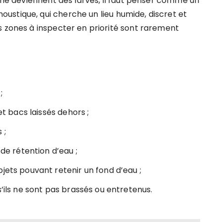
s ne deviennent des larves, il faut penser comme un
stique, qui cherche un lieu humide, discret et
s zones à inspecter en priorité sont rarement
;
et bacs laissés dehors ;
 ;
 de rétention d’eau ;
jets pouvant retenir un fond d’eau ;
s’ils ne sont pas brassés ou entretenus.