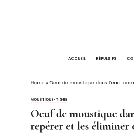
P
a
s
s
e
r
Stop les Mousti
a
u
ACCUEIL
RÉPULSIFS
CO
c
o
n
Home
»
Oeuf de moustique dans l’eau : com
t
e
MOUSTIQUE-TIGRE
n
u
Oeuf de moustique dan
repérer et les éliminer