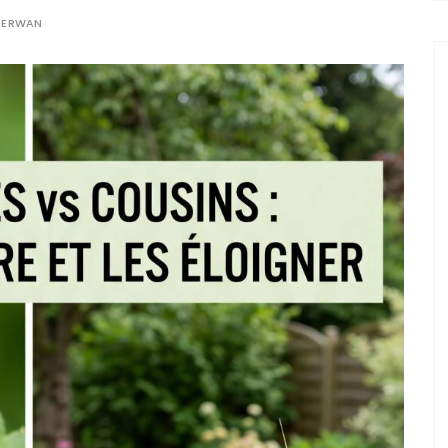
R
ERWAN