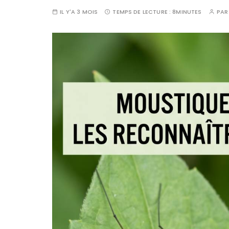
IL Y'A 3 MOIS
TEMPS DE LECTURE :
8MINUTES
PA