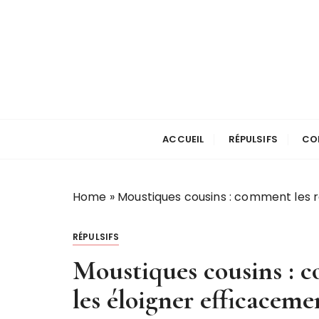
P
a
s
s
e
r
Stop les Mousti
a
u
ACCUEIL
RÉPULSIFS
CO
c
o
n
Home
»
Moustiques cousins : comment les r
t
e
RÉPULSIFS
n
u
Moustiques cousins : c
les éloigner efficaceme