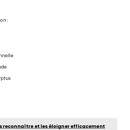
on :
onnelle
nde
yptus
 reconnaître et les éloigner efficacement