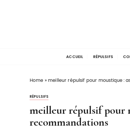
P
a
s
s
e
r
Stop les Mousti
a
u
ACCUEIL
RÉPULSIFS
CO
c
o
n
Home
»
meilleur répulsif pour moustique :
t
e
RÉPULSIFS
n
u
meilleur répulsif pour 
recommandations